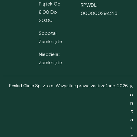
Piątek Od
RPWDL:
8:00 Do
000000294215
20:00
Sobota:
Zamknięte
Niedziela::
Zamknięte
Beskid Clinic Sp. z. o.o. Wszystkie prawa zastrzeżone. 2026
K
o
n
t
a
k
t