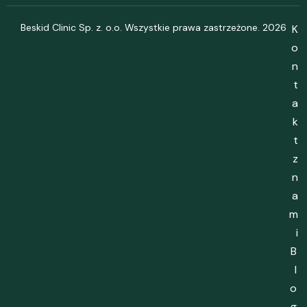
Beskid Clinic Sp. z. o.o. Wszystkie prawa zastrzeżone. 2026
K
o
n
t
a
k
t
z
n
a
m
i
B
l
o
g