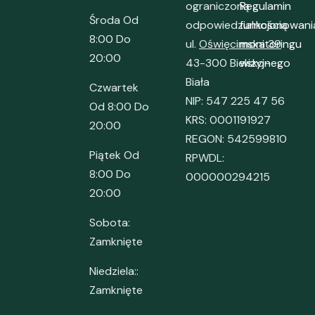
ograniczoną
Regulamin
Środa Od
odpowiedzialnością
funkcjonowani
8:00 Do
ul.
Oświęcimska 39
monitoringu
20:00
43-300 Bielsko-
wizyjnego
Biała
Czwartek
NIP: 547 225 47 56
Od 8:00 Do
KRS: 0001191927
20:00
REGON: 542599810
Piątek Od
RPWDL:
8:00 Do
000000294215
20:00
Sobota:
Zamknięte
Niedziela::
Zamknięte