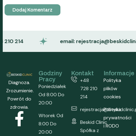
10 214
email: rejestracja@beskidclinic.pl
Godziny
Kontakt
Informacje
Pracy
+48
Polityka
Diagnoza.
Poniedziałek
728 210
plików
Zrozumienie.
Od 8:00 Do
214
cookies
Powrót do
20:00
zdrowia.
rejestracja@beskidclinic.
Polityka
Wtorek Od
prywatności
Beskid Clinic
8:00 Do
i RODO
Spółka z
20:00