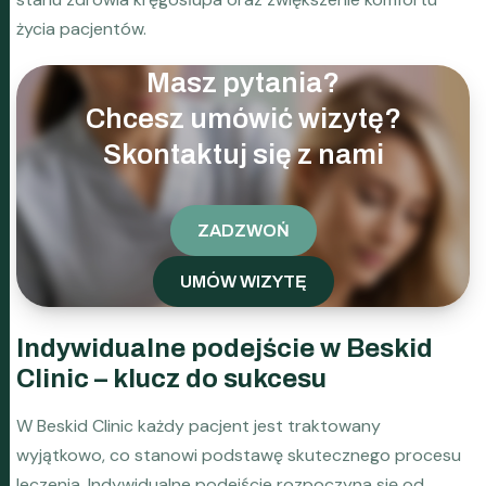
życia pacjentów.
Masz pytania?
Chcesz umówić wizytę?
Skontaktuj się z nami
ZADZWOŃ
UMÓW WIZYTĘ
Indywidualne podejście w Beskid
Clinic – klucz do sukcesu
W Beskid Clinic każdy pacjent jest traktowany
wyjątkowo, co stanowi podstawę skutecznego procesu
leczenia. Indywidualne podejście rozpoczyna się od