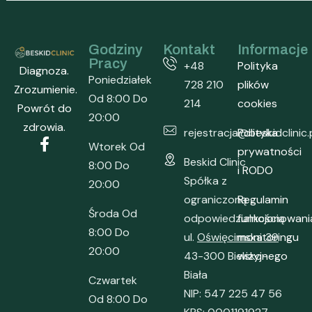
Godziny
Kontakt
Informacje
Pracy
+48
Polityka
Diagnoza.
Poniedziałek
728 210
plików
Zrozumienie.
Od 8:00 Do
214
cookies
Powrót do
20:00
zdrowia.
rejestracja@beskidclinic.
Polityka
Wtorek Od
prywatności
Beskid Clinic
8:00 Do
i RODO
Spółka z
20:00
ograniczoną
Regulamin
Środa Od
odpowiedzialnością
funkcjonowani
8:00 Do
ul.
Oświęcimska 39
monitoringu
20:00
43-300 Bielsko-
wizyjnego
Biała
Czwartek
NIP: 547 225 47 56
Od 8:00 Do