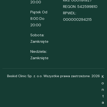
KRS: 0001191927
20:00
REGON: 542599810
Piątek Od
RPWDL:
8:00 Do
000000294215
20:00
Sobota:
Zamknięte
Niedziela::
Zamknięte
Beskid Clinic Sp. z. o.o. Wszystkie prawa zastrzeżone. 2026
K
o
n
t
a