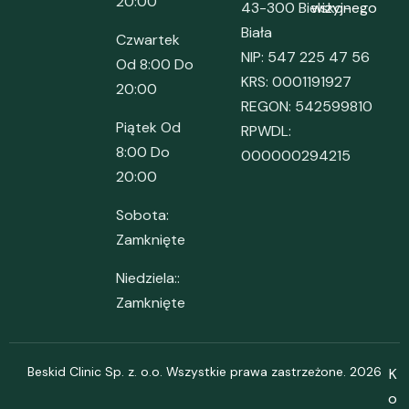
20:00
43-300 Bielsko-
wizyjnego
Biała
Czwartek
NIP: 547 225 47 56
Od 8:00 Do
KRS: 0001191927
20:00
REGON: 542599810
Piątek Od
RPWDL:
8:00 Do
000000294215
20:00
Sobota:
Zamknięte
Niedziela::
Zamknięte
Beskid Clinic Sp. z. o.o. Wszystkie prawa zastrzeżone. 2026
K
o