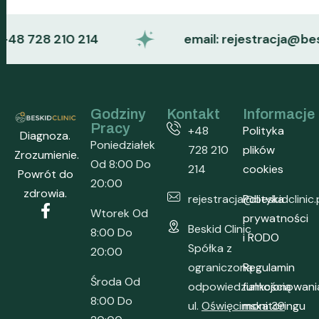
: +48 728 210 214
email: rejestracja@besk
Godziny
Kontakt
Informacje
Pracy
+48
Polityka
Diagnoza.
Poniedziałek
728 210
plików
Zrozumienie.
Od 8:00 Do
214
cookies
Powrót do
20:00
zdrowia.
rejestracja@beskidclinic.
Polityka
Wtorek Od
prywatności
Beskid Clinic
8:00 Do
i RODO
Spółka z
20:00
ograniczoną
Regulamin
Środa Od
odpowiedzialnością
funkcjonowani
8:00 Do
ul.
Oświęcimska 39
monitoringu