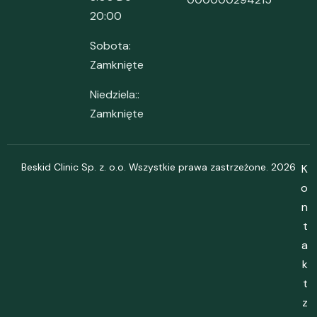
20:00
Sobota:
Zamknięte
Niedziela::
Zamknięte
Beskid Clinic Sp. z. o.o. Wszystkie prawa zastrzeżone. 2026
K
o
n
t
a
k
t
z