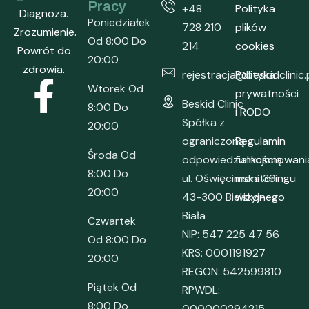
Pracy
+48
Polityka
Diagnoza.
Poniedziałek
728 210
plików
Zrozumienie.
Od 8:00 Do
214
cookies
Powrót do
20:00
zdrowia.
rejestracja@beskidclinic.
Polityka
Wtorek Od
prywatności
Beskid Clinic
8:00 Do
i RODO
Spółka z
20:00
ograniczoną
Regulamin
Środa Od
odpowiedzialnością
funkcjonowani
8:00 Do
ul.
Oświęcimska 39
monitoringu
20:00
43-300 Bielsko-
wizyjnego
Biała
Czwartek
NIP: 547 225 47 56
Od 8:00 Do
KRS: 0001191927
20:00
REGON: 542599810
Piątek Od
RPWDL:
8:00 Do
000000294215