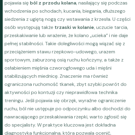
pojawia się
ból z przodu kolana
, nasilający się podczas
wchodzenia po schodach, kucania, biegania, dłuższego
siedzenia z ugiętą nogą czy wstawania z krzesła. U części
osób występują także
trzaski w kolanie
, uczucie tarcia,
przeskakiwanie lub wrażenie, że kolano „ucieka” i nie daje
pełnej stabilności. Takie dolegliwości mogą wiązać się z
przeciążeniem stawu rzepkowo-udowego, urazem
sportowym, zaburzoną osią ruchu kończyny, a także z
osłabieniem mięśnia czworogłowego uda i mięśni
stabilizujących miednicę. Znaczenie ma również
ograniczona ruchomość tkanek, zbyt szybki powrót do
aktywności po kontuzji czy nieprawidłowa technika
treningu. Jeśli pojawia się obrzęk, wyraźne ograniczenie
ruchu, ból nie ustępuje po odpoczynku albo dochodzi do
nawracającego przeskakiwania rzepki, warto zgłosić się
do specjalisty. W praktyce kluczowa jest dokładna
diagnostyka funkcjonalna, która pozwala ocenić,