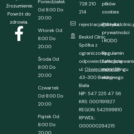
Poniedziałek
728 210
plików
Zrozumienie.
Od 8:00 Do
214
cookies
Powrót do
20:00
zdrowia.
rejestracja@beskidclinic.
Polityka
Wtorek Od
prywatności
Beskid Clinic
8:00 Do
i RODO
Spółka z
20:00
ograniczoną
Regulamin
Środa Od
odpowiedzialnością
funkcjonowani
8:00 Do
ul.
Oświęcimska 39
monitoringu
20:00
43-300 Bielsko-
wizyjnego
Biała
Czwartek
NIP: 547 225 47 56
Od 8:00 Do
KRS: 0001191927
20:00
REGON: 542599810
Piątek Od
RPWDL:
8:00 Do
000000294215
20:00