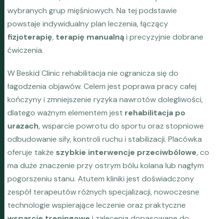
wybranych grup mięśniowych. Na tej podstawie
powstaje indywidualny plan leczenia, łączący
fizjoterapię
,
terapię manualną
i precyzyjnie dobrane
ćwiczenia.
W Beskid Clinic rehabilitacja nie ogranicza się do
łagodzenia objawów. Celem jest poprawa pracy całej
kończyny i zmniejszenie ryzyka nawrotów dolegliwości,
dlatego ważnym elementem jest
rehabilitacja po
urazach
, wsparcie powrotu do sportu oraz stopniowe
odbudowanie siły, kontroli ruchu i stabilizacji. Placówka
oferuje także
szybkie interwencje przeciwbólowe
, co
ma duże znaczenie przy ostrym bólu kolana lub nagłym
pogorszeniu stanu. Atutem kliniki jest doświadczony
zespół terapeutów różnych specjalizacji, nowoczesne
technologie wspierające leczenie oraz praktyczne
wsparcie treningowe
i zalecenia dopasowane do