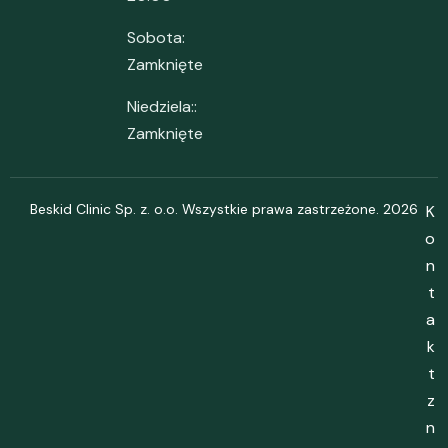
Sobota:
Zamknięte
Niedziela::
Zamknięte
Beskid Clinic Sp. z. o.o. Wszystkie prawa zastrzeżone. 2026
K
o
n
t
a
k
t
z
n