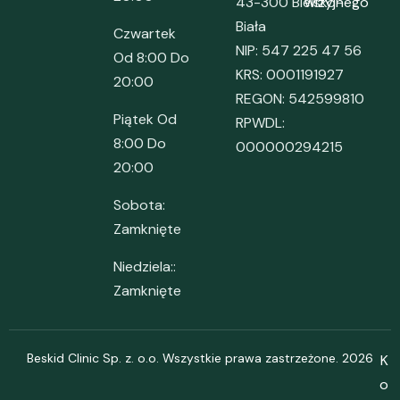
43-300 Bielsko-
wizyjnego
Biała
Czwartek
NIP: 547 225 47 56
Od 8:00 Do
KRS: 0001191927
20:00
REGON: 542599810
Piątek Od
RPWDL:
8:00 Do
000000294215
20:00
Sobota:
Zamknięte
Niedziela::
Zamknięte
Beskid Clinic Sp. z. o.o. Wszystkie prawa zastrzeżone. 2026
K
o