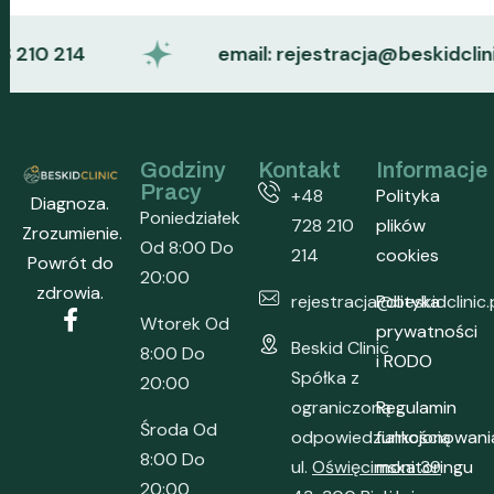
10 214
email: rejestracja@beskidclinic.pl
Godziny
Kontakt
Informacje
Pracy
+48
Polityka
Diagnoza.
Poniedziałek
728 210
plików
Zrozumienie.
Od 8:00 Do
214
cookies
Powrót do
20:00
zdrowia.
rejestracja@beskidclinic.
Polityka
Wtorek Od
prywatności
Beskid Clinic
8:00 Do
i RODO
Spółka z
20:00
ograniczoną
Regulamin
Środa Od
odpowiedzialnością
funkcjonowani
8:00 Do
ul.
Oświęcimska 39
monitoringu
20:00