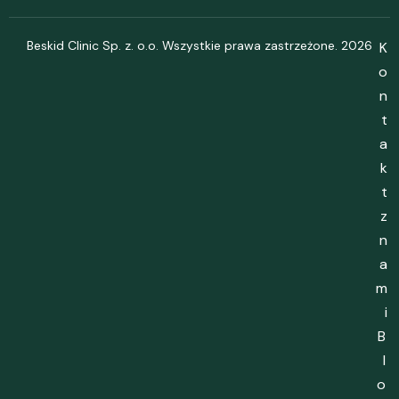
Beskid Clinic Sp. z. o.o. Wszystkie prawa zastrzeżone. 2026
K
o
n
t
a
k
t
z
n
a
m
i
B
l
o