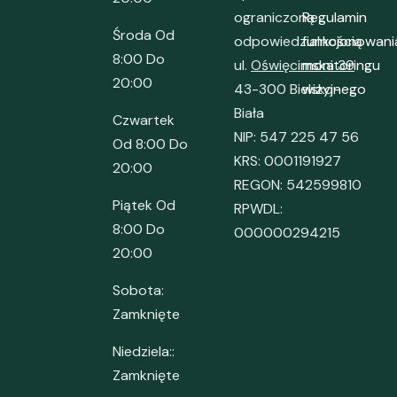
ograniczoną
Regulamin
Środa Od
odpowiedzialnością
funkcjonowani
8:00 Do
ul.
Oświęcimska 39
monitoringu
20:00
43-300 Bielsko-
wizyjnego
Biała
Czwartek
NIP: 547 225 47 56
Od 8:00 Do
KRS: 0001191927
20:00
REGON: 542599810
Piątek Od
RPWDL:
8:00 Do
000000294215
20:00
Sobota:
Zamknięte
Niedziela::
Zamknięte