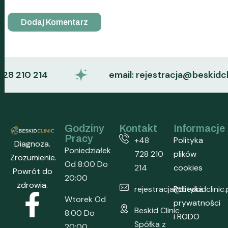
 210 214
email: rejestracja@beskidclinic.
Godziny
Kontakt
Informacje
Pracy
+48
Polityka
Diagnoza.
Poniedziałek
728 210
plików
Zrozumienie.
Od 8:00 Do
214
cookies
Powrót do
20:00
zdrowia.
rejestracja@beskidclinic.
Polityka
Wtorek Od
prywatności
Beskid Clinic
8:00 Do
i RODO
Spółka z
20:00