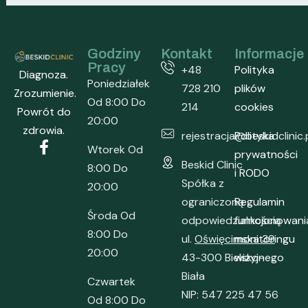
Godziny
Kontakt
Informacje
Pracy
+48
Polityka
Diagnoza.
Poniedziałek
728 210
plików
Zrozumienie.
Od 8:00 Do
214
cookies
Powrót do
20:00
zdrowia.
rejestracja@beskidclinic.
Polityka
Wtorek Od
prywatności
Beskid Clinic
8:00 Do
i RODO
Spółka z
20:00
ograniczoną
Regulamin
Środa Od
odpowiedzialnością
funkcjonowani
8:00 Do
ul.
Oświęcimska 39
monitoringu
20:00
43-300 Bielsko-
wizyjnego
Biała
Czwartek
NIP: 547 225 47 56
Od 8:00 Do