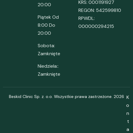
KRS: 0001191927
20:00
REGON: 542599810
Piątek Od
RPWDL:
8:00 Do
000000294215
20:00
Sobota:
Zamknięte
Niedziela::
Zamknięte
Beskid Clinic Sp. z. o.o. Wszystkie prawa zastrzeżone. 2026
K
o
n
t
a