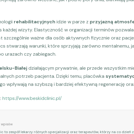
ologii
rehabilitacyjnych
idzie w parze z
przyjazną atmosf
każdej wizyty. Elastyczność w organizacji terminów pozwal
est szczególnie ważne dla osób aktywnych fizycznie oraz pacj
cs stwarzają warunki, które sprzyjają zarówno mentalnemu, ja
po urazach czy zabiegach.
elsku-Białej
działającym prywatnie, ale przede wszystkim mi
alnych potrzeb pacjenta. Dzięki temu, placówka
systematyc
go wpływają na szybszą i bardziej efektywną regenerację ora
j:
https://www.beskidclinic.pl/
 wpisów
ic to zespół lekarzy różnych specjalizacji oraz terapeutów, którzy na co dzień 