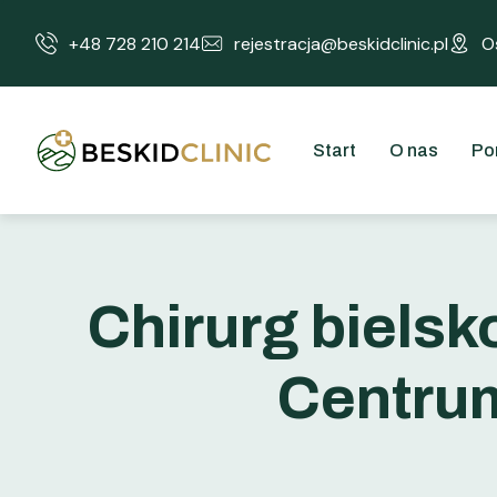
+48 728 210 214
rejestracja@beskidclinic.pl
O
Start
O nas
Po
Chirurg bielsko
Centrum