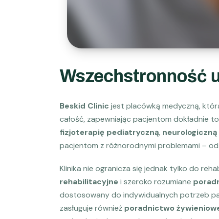
Wszechstronność us
Beskid Clinic
jest placówką medyczną, która
całość, zapewniając pacjentom dokładnie to
fizjoterapię pediatryczną
,
neurologiczną
pacjentom z różnorodnymi problemami – o
Klinika nie ogranicza się jednak tylko do rehabi
rehabilitacyjne
i szeroko rozumiane
porad
dostosowany do indywidualnych potrzeb pacj
zasługuje również
poradnictwo żywieniowe