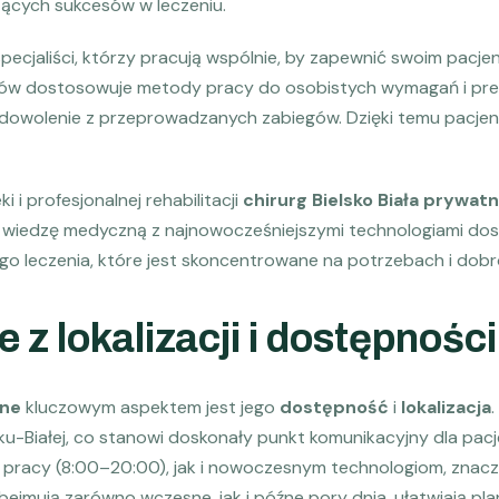
zących sukcesów w leczeniu.
ecjaliści, którzy pracują wspólnie, by zapewnić swoim pacj
utów dostosowuje metody pracy do osobistych wymagań i prefe
adowolenie z przeprowadzanych zabiegów. Dzięki temu pacjenci
i i profesjonalnej rehabilitacji
chirurg Bielsko Biała prywatn
 wiedzę medyczną z najnowocześniejszymi technologiami dost
 leczenia, które jest skoncentrowane na potrzebach i dobr
 z lokalizacji i dostępności
ne
kluczowym aspektem jest jego
dostępność
i
lokalizacja
.
lsku-Białej, co stanowi doskonały punkt komunikacyjny dla pa
 pracy (8:00–20:00), jak i nowoczesnym technologiom, znac
e obejmują zarówno wczesne, jak i późne pory dnia, ułatwiają 