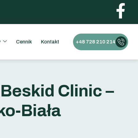
w
Cennik
Kontakt
+48 728 210 214
 Beskid Clinic –
ko-Biała