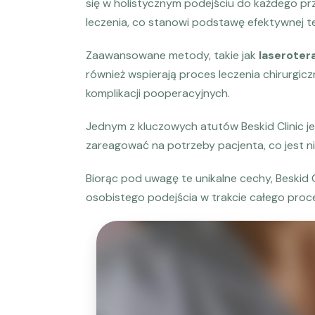
się w holistycznym podejściu do każdego pr
leczenia, co stanowi podstawę efektywnej te
Zaawansowane metody, takie jak
laseroter
również wspierają proces leczenia chirurgic
komplikacji pooperacyjnych.
Jednym z kluczowych atutów Beskid Clinic j
zareagować na potrzeby pacjenta, co jest n
Biorąc pod uwagę te unikalne cechy, Beskid Cl
osobistego podejścia w trakcie całego proce