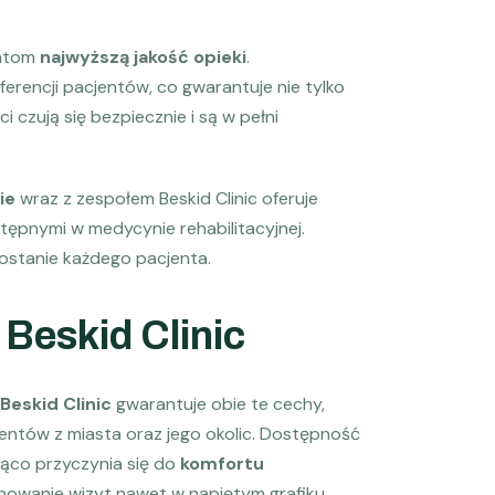
entom
najwyższą jakość opieki
.
rencji pacjentów, co gwarantuje nie tylko
 czują się bezpiecznie i są w pełni
ie
wraz z zespołem Beskid Clinic oferuje
ępnymi w medycynie rehabilitacyjnej.
ostanie każdego pacjenta.
 Beskid Clinic
Beskid Clinic
gwarantuje obie te cechy,
cjentów z miasta oraz jego okolic. Dostępność
ząco przyczynia się do
komfortu
planowanie wizyt nawet w napiętym grafiku