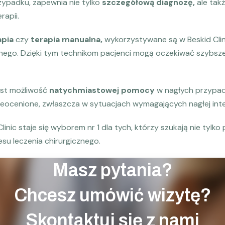
zypadku, zapewnia nie tylko
szczegółową diagnozę,
ale tak
rapii.
apia
czy
terapia manualna,
wykorzystywane są w Beskid Clinic
znego. Dzięki tym technikom pacjenci mogą oczekiwać szybszej
est możliwość
natychmiastowej pomocy
w nagłych przypadk
ieocenione, zwłaszcza w sytuacjach wymagających nagłej int
inic staje się wyborem nr 1 dla tych, którzy szukają nie tylko 
su leczenia chirurgicznego.
Masz pytania?
Chcesz umówić wizytę?
Skontaktuj się z nami