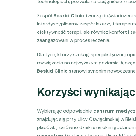
technologiach, pozwala na osiągnięcie znac
Zespół
Beskid Clinic
tworzą doświadczeni sp
Interdyscyplinarny zespół lekarzy i terape
efektywność terapii, ale również komfort i z
zaangażowani w proces leczenia.
Dla tych, którzy szukają specjalistycznej opiek
rozwiązania na najwyższym poziomie, łącząc
Beskid Clinic
stanowi synonim nowoczesnego
Korzyści wynikające
Wybierając odpowiednie
centrum medycz
znajdując się przy ulicy Oświęcimskiej w Bie
placówki, zarówno dzięki szerokim godzinom
pacjentów
. Godziny otwarcia kliniki, któr