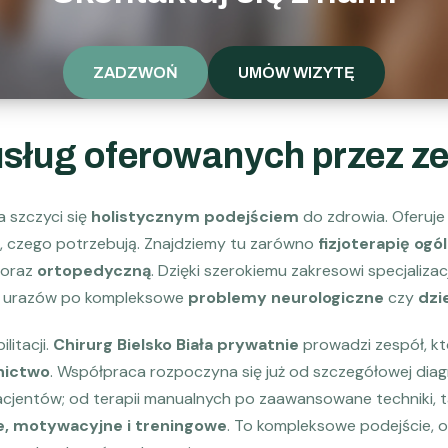
ZADZWOŃ
UMÓW WIZYTĘ
ług oferowanych przez zes
 szczyci się
holistycznym podejściem
do zdrowia. Oferuje 
, czego potrzebują. Znajdziemy tu zarówno
fizjoterapię ogó
oraz
ortopedyczną
. Dzięki szerokiemu zakresowi specjaliza
d urazów po kompleksowe
problemy neurologiczne
czy
dzi
litacji.
Chirurg Bielsko Biała prywatnie
prowadzi zespół, k
nictwo
. Współpraca rozpoczyna się już od szczegółowej diagn
entów; od terapii manualnych po zaawansowane techniki, ta
, motywacyjne i treningowe
. To kompleksowe podejście, 