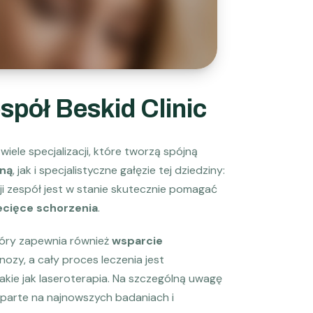
pół Beskid Clinic
wiele specjalizacji, które tworzą spójną
lną
, jak i specjalistyczne gałęzie tej dziedziny:
cji zespół jest w stanie skutecznie pomagać
ecięce schorzenia
.
tóry zapewnia również
wsparcie
ozy, a cały proces leczenia jest
kie jak laseroterapia. Na szczególną uwagę
oparte na najnowszych badaniach i