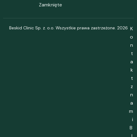
Zamknięte
Beskid Clinic Sp. z. o.o. Wszystkie prawa zastrzeżone. 2026
K
o
n
t
a
k
t
z
n
a
m
i
B
l