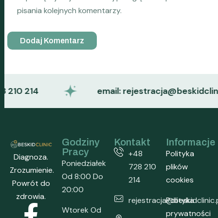
pisania kolejnych komentarzy.
10 214
email: rejestracja@beskidclinic.pl
Godziny
Kontakt
Informacje
Pracy
+48
Polityka
Diagnoza.
Poniedziałek
728 210
plików
Zrozumienie.
Od 8:00 Do
214
cookies
Powrót do
20:00
zdrowia.
rejestracja@beskidclinic.
Polityka
Wtorek Od
prywatności