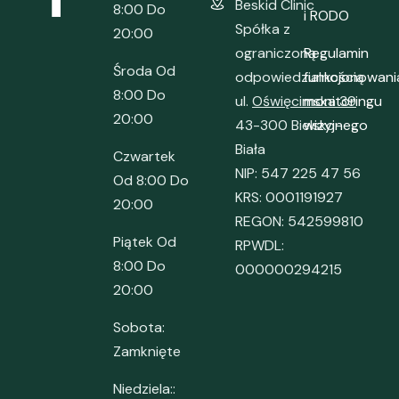
Beskid Clinic
8:00 Do
i RODO
Spółka z
20:00
ograniczoną
Regulamin
Środa Od
odpowiedzialnością
funkcjonowani
8:00 Do
ul.
Oświęcimska 39
monitoringu
20:00
43-300 Bielsko-
wizyjnego
Biała
Czwartek
NIP: 547 225 47 56
Od 8:00 Do
KRS: 0001191927
20:00
REGON: 542599810
Piątek Od
RPWDL:
8:00 Do
000000294215
20:00
Sobota:
Zamknięte
Niedziela::