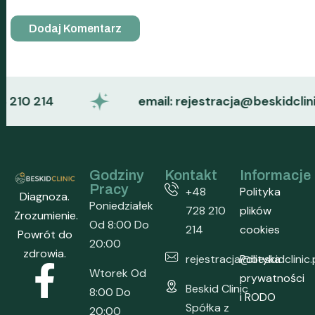
10 214
email: rejestracja@beskidclinic.pl
Godziny
Kontakt
Informacje
Pracy
+48
Polityka
Diagnoza.
Poniedziałek
728 210
plików
Zrozumienie.
Od 8:00 Do
214
cookies
Powrót do
20:00
zdrowia.
rejestracja@beskidclinic.
Polityka
Wtorek Od
prywatności
Beskid Clinic
8:00 Do
i RODO
Spółka z
20:00