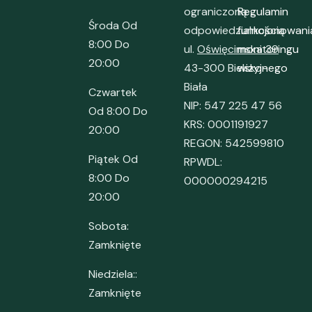
ograniczoną
Regulamin
Środa Od
odpowiedzialnością
funkcjonowani
8:00 Do
ul.
Oświęcimska 39
monitoringu
20:00
43-300 Bielsko-
wizyjnego
Biała
Czwartek
NIP: 547 225 47 56
Od 8:00 Do
KRS: 0001191927
20:00
REGON: 542599810
Piątek Od
RPWDL:
8:00 Do
000000294215
20:00
Sobota:
Zamknięte
Niedziela::
Zamknięte