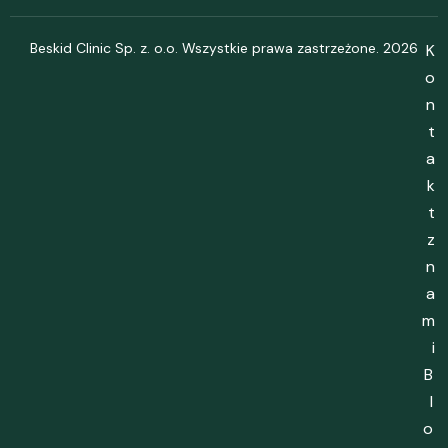
Beskid Clinic Sp. z. o.o. Wszystkie prawa zastrzeżone. 2026
K
o
n
t
a
k
t
z
n
a
m
i
B
l
o