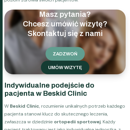
Masz pytania?
Chcesz umówić wizytę?
Skontaktuj się z nami
ZADZWOŃ
UMÓW WIZYTĘ
Indywidualne podejście do
pacjenta w Beskid Clinic
W
Beskid Clinic
, rozumienie unikalnych potrzeb każdego
pacjenta stanowi klucz do skutecznego leczenia,
zwłaszcza w dziedzinie
ortopedii sportowej
. Każdy
pacjent traktowany jest jako indywidualna jednostka, z