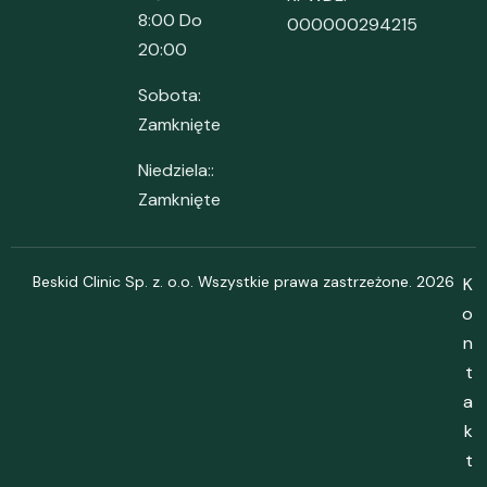
8:00 Do
000000294215
20:00
Sobota:
Zamknięte
Niedziela::
Zamknięte
Beskid Clinic Sp. z. o.o. Wszystkie prawa zastrzeżone. 2026
K
o
n
t
a
k
t