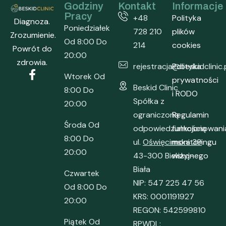
Godziny
Kontakt
Informacje
Pracy
+48
Polityka
Diagnoza.
Poniedziałek
728 210
plików
Zrozumienie.
Od 8:00 Do
214
cookies
Powrót do
20:00
zdrowia.
rejestracja@beskidclinic.
Polityka
Wtorek Od
prywatności
Beskid Clinic
8:00 Do
i RODO
Spółka z
20:00
ograniczoną
Regulamin
Środa Od
odpowiedzialnością
funkcjonowani
8:00 Do
ul.
Oświęcimska 39
monitoringu
20:00
43-300 Bielsko-
wizyjnego
Biała
Czwartek
NIP: 547 225 47 56
Od 8:00 Do
KRS: 0001191927
20:00
REGON: 542599810
Piątek Od
RPWDL: