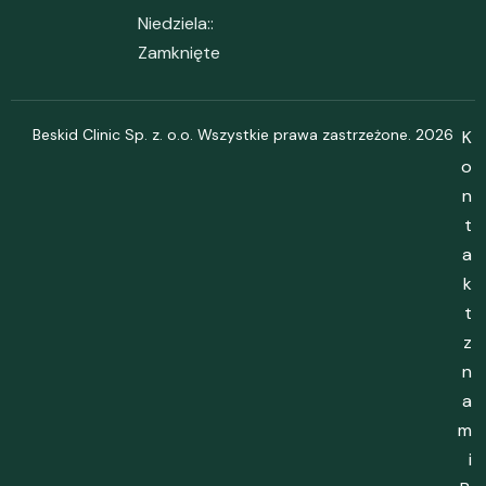
Niedziela::
Zamknięte
Beskid Clinic Sp. z. o.o. Wszystkie prawa zastrzeżone. 2026
K
o
n
t
a
k
t
z
n
a
m
i