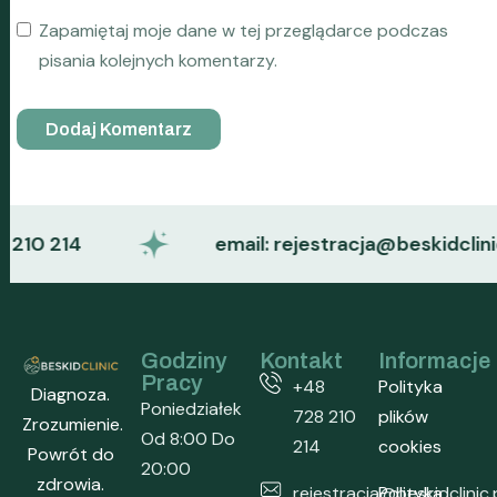
Zapamiętaj moje dane w tej przeglądarce podczas
pisania kolejnych komentarzy.
0 214
email: rejestracja@beskidclinic.pl
Godziny
Kontakt
Informacje
Pracy
+48
Polityka
Diagnoza.
Poniedziałek
728 210
plików
Zrozumienie.
Od 8:00 Do
214
cookies
Powrót do
20:00
zdrowia.
rejestracja@beskidclinic.
Polityka