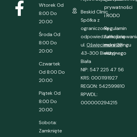
Wtorek Od
prywatności
Beskid Clinic
8:00 Do
i RODO
Spółka z
20:00
ograniczoną
Regulamin
Środa Od
odpowiedzialnością
funkcjonowani
8:00 Do
ul.
Oświęcimska 39
monitoringu
20:00
43-300 Bielsko-
wizyjnego
Biała
Czwartek
NIP: 547 225 47 56
Od 8:00 Do
KRS: 0001191927
20:00
REGON: 542599810
Piątek Od
RPWDL:
8:00 Do
000000294215
20:00
Sobota:
Zamknięte